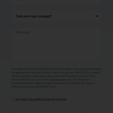
En compliment a la normativa de protecció de dades l'informem que les dades
recaptades en el present formulari seran tractats per PROGDEV SLU, amb la
finalitat de donar resposta a la seva sol·licitud. Pot exercir els seus drets
davant PROGDEV SLU, escrivint a dpd@progdev.pro. Pot interposar
reclamació davant l'agència andorrana de protecció de dades. Llegir la
Política de privacitat de PROGDEV SLU
Accepto la política de privacitat