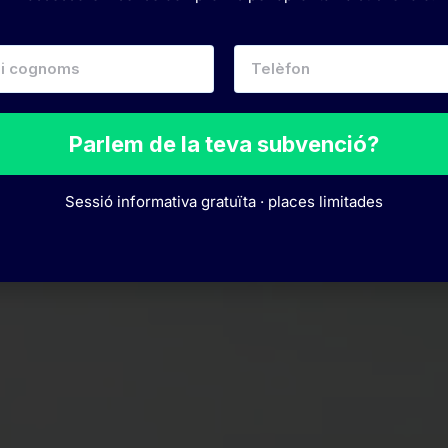
Parlem de la teva subvenció?
Sessió informativa gratuïta · places limitades