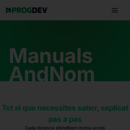
Manuals
AndNom
Tot el que necessites saber, explicat
pas a pas
Cada llicència d’AndNom inclou accés