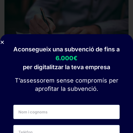
Aconsegueix una subvenció de fins a
6.000€
per digitalitzar la teva empresa
Manual de Quitances
T’assessorem sense compromís per
aprofitar la subvenció.
Genera i gestiona les quitances dels
empleats de forma àgil i sense errors. El
manual cobreix tot el cicle: càlcul,
revisió i emissió del document final des
del software de RRHH AndNom.