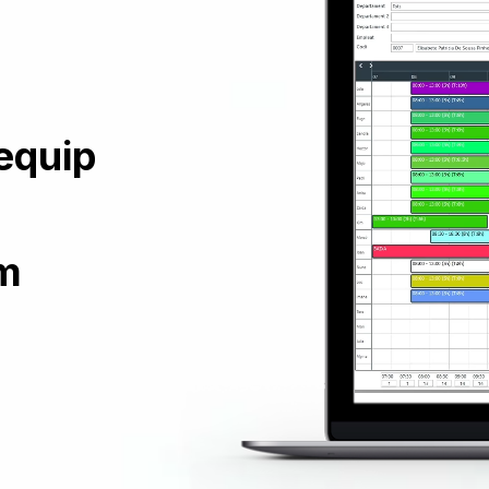
 equip
m